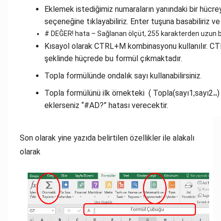
Eklemek istediğimiz numaraların yanındaki bir hücr
seçeneğine tıklayabiliriz. Enter tuşuna basabiliriz 
# DEĞER!
hata – Sağlanan ölçüt, 255 karakterden uzun b
Kısayol olarak CTRL+M kombinasyonu kullanılır. C
şeklinde hüçrede bu formül çıkmaktadır.
Topla formülünde ondalık sayı kullanabilirsiniz.
Topla formülünü ilk örnekteki ( Topla(sayı1;sayı2
..
)
eklerseniz “#AD?” hatası verecektir.
Son olarak yine yazıda belirtilen özellikler ile alakalı
olarak