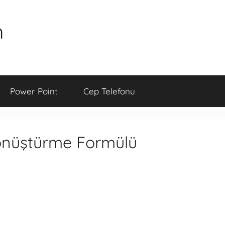
m
Power Point
Cep Telefonu
Dönüştürme Formülü