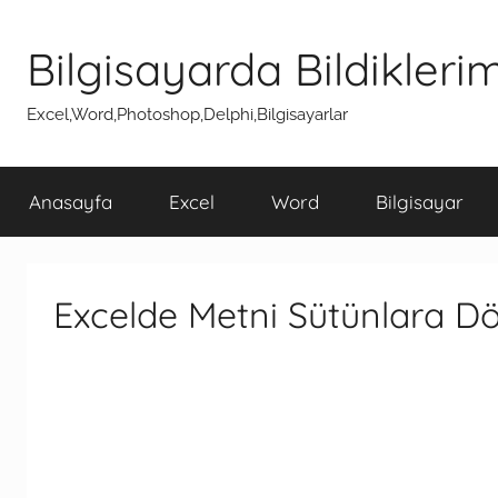
İçeriğe
atla
Bilgisayarda Bildikleri
Excel,Word,Photoshop,Delphi,Bilgisayarlar
Anasayfa
Excel
Word
Bilgisayar
Excelde Metni Sütünlara 