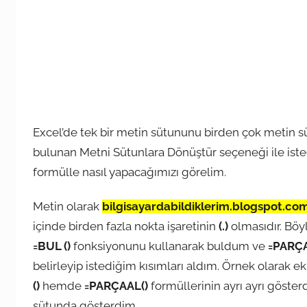
Excel’de tek bir metin sütununu birden çok metin 
bulunan Metni Sütunlara Dönüştür seçeneği ile iste
formülle nasıl yapacağımızı görelim.
Metin olarak
bilgisayardabildiklerim.blogspot.com
içinde birden fazla nokta işaretinin
(.)
olmasıdır. Böy
=BUL ()
fonksiyonunu kullanarak buldum ve
=PARÇA
belirleyip istediğim kısımları aldım. Örnek olarak 
()
hemde
=PARÇAAL()
formüllerinin ayrı ayrı göste
sütunda gösterdim.