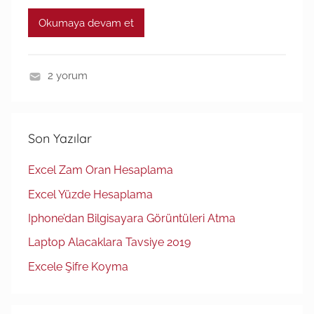
Okumaya devam et
2 yorum
E
x
c
Son Yazılar
e
l
Excel Zam Oran Hesaplama
Excel Yüzde Hesaplama
Iphone’dan Bilgisayara Görüntüleri Atma
Laptop Alacaklara Tavsiye 2019
Excele Şifre Koyma