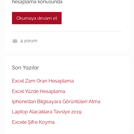
hesaplama konusunda
Okumaya devam et
4 yorum
E
x
c
Son Yazılar
e
l
Excel Zam Oran Hesaplama
Excel Yüzde Hesaplama
Iphone’dan Bilgisayara Görüntüleri Atma
Laptop Alacaklara Tavsiye 2019
Excele Şifre Koyma